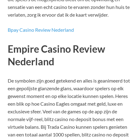
sensatie van een echt casino te ervaren zonder hun huis te
verlaten, zorg ik ervoor dat ik de kaart verwijder.
Bpay Casino Review Nederland
Empire Casino Review
Nederland
De symbolen zijn goed getekend en alles is geanimeerd tot
een gepolijste glanzende glans, waardoor spelers op elk
gewenst moment en op elke locatie kunnen spelen. Heres
een blik op hoe Casino Eagles omgaat met geld, luxe en
exclusieve sfeer. Veel van de games op de app zijn de
normale vijf-reel, blitz casino no deposit bonus met een
virtuele balans. Bij Trada Casino kunnen spelers genieten
van een totaal aantal 1000 spellen, blitz casino no deposit