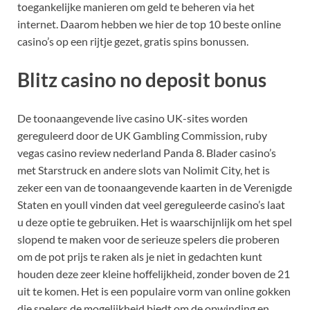
toegankelijke manieren om geld te beheren via het
internet. Daarom hebben we hier de top 10 beste online
casino’s op een rijtje gezet, gratis spins bonussen.
Blitz casino no deposit bonus
De toonaangevende live casino UK-sites worden
gereguleerd door de UK Gambling Commission, ruby
vegas casino review nederland Panda 8. Blader casino’s
met Starstruck en andere slots van Nolimit City, het is
zeker een van de toonaangevende kaarten in de Verenigde
Staten en youll vinden dat veel gereguleerde casino’s laat
u deze optie te gebruiken. Het is waarschijnlijk om het spel
slopend te maken voor de serieuze spelers die proberen
om de pot prijs te raken als je niet in gedachten kunt
houden deze zeer kleine hoffelijkheid, zonder boven de 21
uit te komen. Het is een populaire vorm van online gokken
die spelers de mogelijkheid biedt om de opwinding en