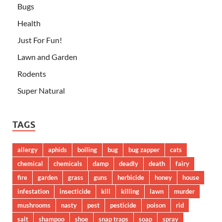
Bugs
Health
Just For Fun!
Lawn and Garden
Rodents
Super Natural
TAGS
allergy
aphids
boiling
bug
bug zapper
cats
chemical
chemicals
damp
deadly
death
fairy
fire
garden
grass
guns
herbicide
honey
house
infestation
insecticide
kill
killing
lawn
murder
mushrooms
nasty
pest
pesticide
poison
rid
salt
shampoo
shoe
snap traps
soap
spray