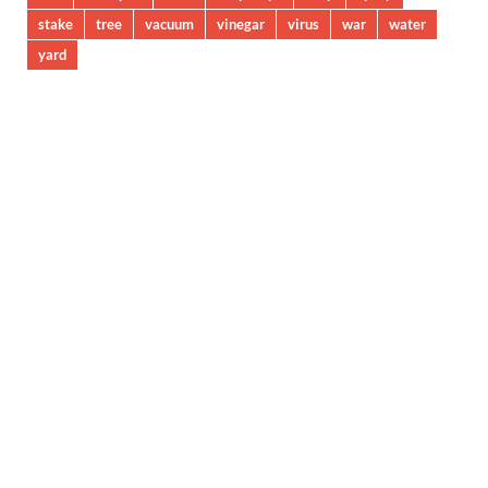
stake
tree
vacuum
vinegar
virus
war
water
yard