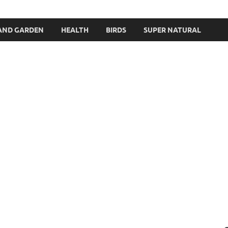
AND GARDEN
HEALTH
BIRDS
SUPER NATURAL