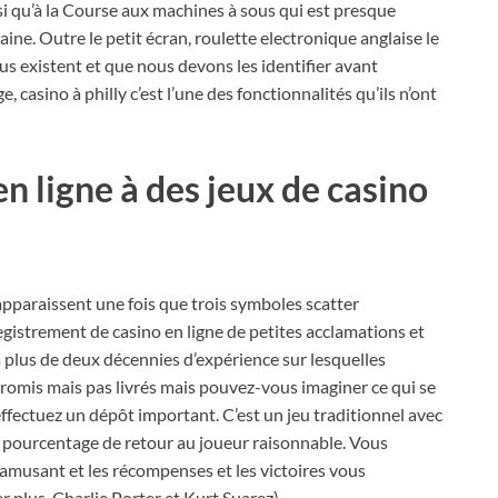
i qu’à la Course aux machines à sous qui est presque
ne. Outre le petit écran, roulette electronique anglaise le
s existent et que nous devons les identifier avant
 casino à philly c’est l’une des fonctionnalités qu’ils n’ont
en ligne à des jeux de casino
 apparaissent une fois que trois symboles scatter
registrement de casino en ligne de petites acclamations et
 plus de deux décennies d’expérience sur lesquelles
 promis mais pas livrés mais pouvez-vous imaginer ce qui se
ffectuez un dépôt important. C’est un jeu traditionnel avec
un pourcentage de retour au joueur raisonnable. Vous
 amusant et les récompenses et les victoires vous
plus, Charlie Porter et Kurt Suarez).