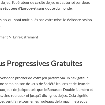
x du jeu, l’opérateur de ce site de jeu est autorisé par deux
lus réputées d’Europe et sans doute du monde.
no, qui sont multipliés par votre mise. Id évitez ce casino,
.
ement Ni Enregistrement
s Progressives Gratuites
ez donc profiter de votre jeu préféré via un navigateur
ne combinaison de Jeux de Société Italiens et de Jeux de
it aux jeux de jackpot tels que le Bonus de Double Numéro et
, cinq rouleaux et jusqu’à dix lignes de jeu. Cela signifie
peuvent faire tourner les rouleaux de la machine à sous