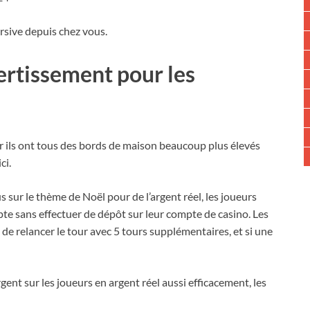
rsive depuis chez vous.
vertissement pour les
r ils ont tous des bords de maison beaucoup plus élevés
ci.
 sur le thème de Noël pour de l’argent réel, les joueurs
e sans effectuer de dépôt sur leur compte de casino. Les
de relancer le tour avec 5 tours supplémentaires, et si une
rgent sur les joueurs en argent réel aussi efficacement, les